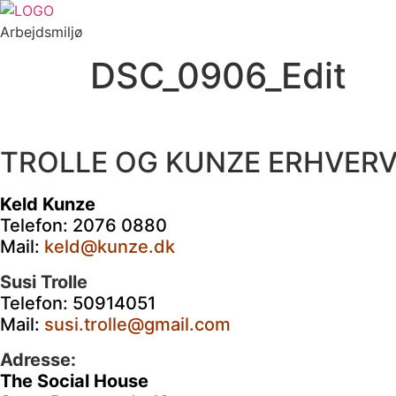
Videre
til
Arbejdsmiljø
indhold
DSC_0906_Edit
TROLLE OG KUNZE
ERHVERV
Keld Kunze
Telefon: 2076 0880
Mail:
keld@kunze.dk
Susi Trolle
Telefon: 50914051
Mail:
susi.trolle@gmail.com
Adresse:
The Social House