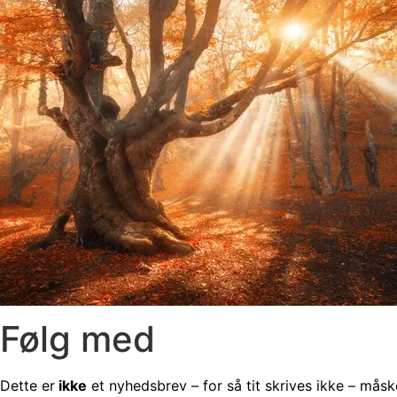
Følg med
Dette er
ikke
et nyhedsbrev – for så tit skrives ikke – mås